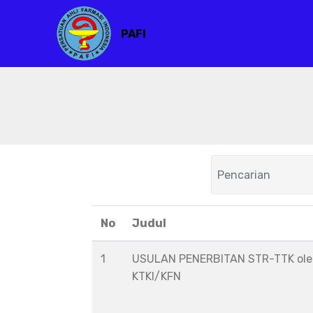
PAFI
No
Judul
1
USULAN PENERBITAN STR-TTK ol
KTKI/KFN