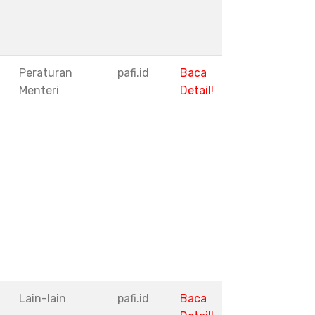
Peraturan
pafi.id
Baca
Menteri
Detail!
I
Lain-lain
pafi.id
Baca