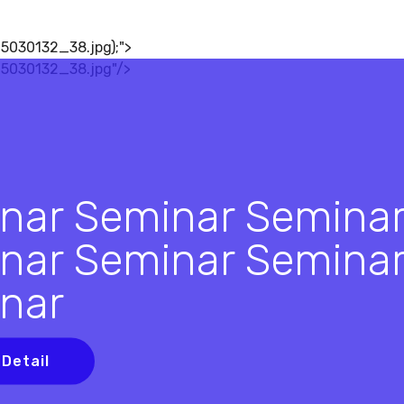
5030132_38.jpg);">
15030132_38.jpg"/>
nar Seminar Semina
nar Seminar Semina
nar
 Detail