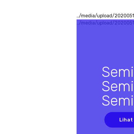
../media/upload/2020051
../media/upload/202005
Semi
Semi
Semi
Lihat