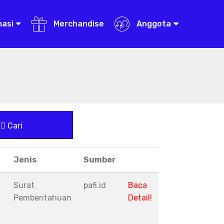
masi
Merchandise
Anggota
Cari
Jenis
Sumber
Surat
pafi.id
Baca
Pemberitahuan
Detail!