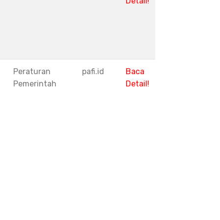
Detail!
1
Peraturan
pafi.id
Baca
Pemerintah
Detail!