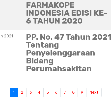
FARMAKOPE
INDONESIA EDISI KE-
6 TAHUN 2020
PP. No. 47 Tahun 202
un 2021
Tentang
Penyelenggaraan
Bidang
Perumahsakitan
1
(current)
2
3
4
5
6
7
8
9
Next