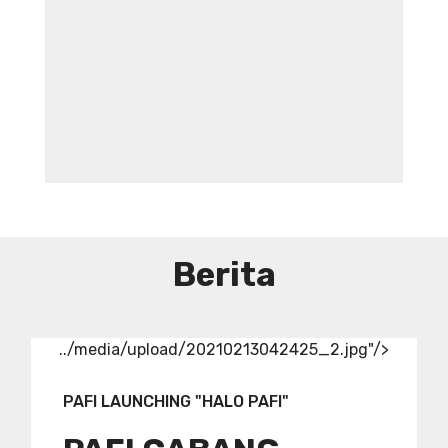
DIBUTUHKAN SEGERA TENAGA TEKNIS
KEFARMASIAN DI RUMAH SAKIT IBU
DAN ANAK ADINA WONOSOBO
SYARAT DAN KETENTUAN LIHAT
BROSUR
Berita
../media/upload/20210213042425_2.jpg"/>
PAFI LAUNCHING "HALO PAFI"