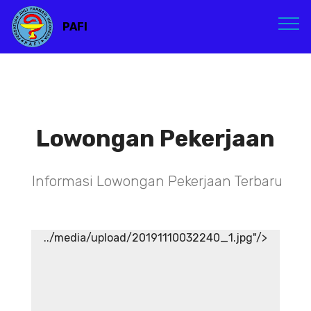
PAFI
Lowongan Pekerjaan
Informasi Lowongan Pekerjaan Terbaru
../media/upload/20191110032240_1.jpg"/>
TENAGA TEKNIS
KEFARMASIAN DI RSIA ADINA
WONOSOBO